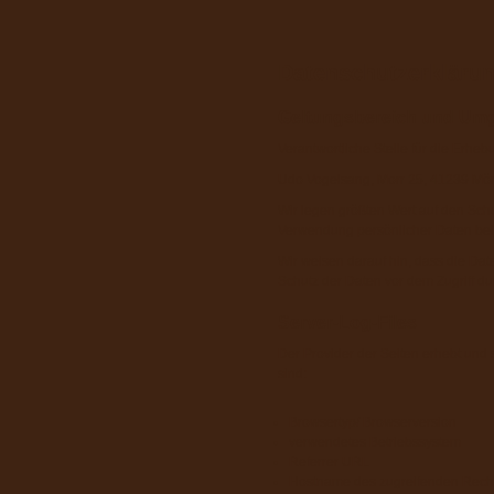
Datenschutzerkläru
Geltungsbereich und Um
Verantwortliche Stelle für die Er
Udo Vogelsang, Morr 25, 41239 Mön
Wir legen größten Wert auf den Sch
Verwendung persönlicher Daten bei
Wir weisen darauf hin, dass die Dat
Schutz der Daten vor dem Zugriff durc
Server-Log-Files
Der Provider der Seiten erhebt und 
sind:
Browsertyp/ Browserversion
verwendetes Betriebssystem
Referrer URL
Hostname des zugreifenden Rech