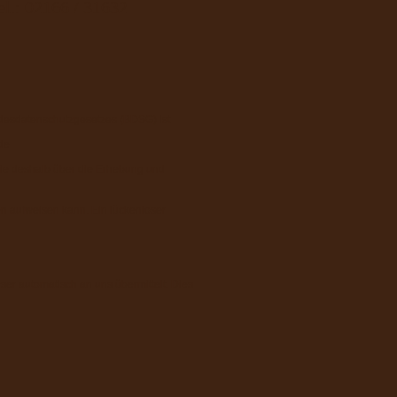
el.: 02166 / 31632
ndesdatenschutzgesetzes (BDSG) ist
de
Sie deshalb über die Erhebung und
en aufweisen kann. Ein lückenloser
ser automatisch an uns übermittelt. Dies