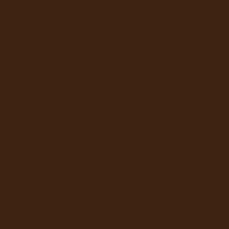
llen wird nicht vorgenommen. Wir
g bekannt werden.
 zu treten. In diesem Fall werden die vom
 erfolgt nicht. Ein Abgleich der so
nfalls nicht.
t statt.
rüchen erforderlich ist und kein Grund
ben,
 dies gesetzlich zulässig und nach Art. 6