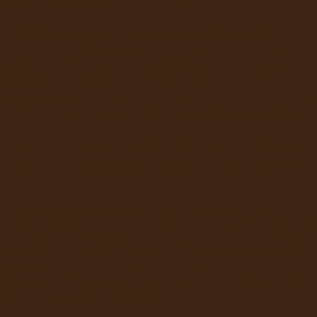
wicklung von Vertragsverhältnissen mit Ihnen erforderlich ist.
, Berichtigung, Sperre, Löschung und Widerspruch
kunft über Ihre bei uns gespeicherten personenbezogenen Daten zu erhalten. Eben
vorgeschriebenen Datenspeicherung zur Geschäftsabwicklung, Löschung Ihrer p
tzbeauftragten. Die Kontaktdaten finden Sie ganz unten.
eit berücksichtigt werden kann, müssen diese Daten zu Kontrollzwecken in einer S
verlangen, soweit keine gesetzliche Archivierungsverpflichtung besteht. Soweit ei
erruf einer Einwilligung durch entsprechende Mitteilung an uns mit Wirkung für 
oder Widerspruchsrecht Gebrauch machen, genügt eine E-Mail an info@haus-voge
e-Besuchs das verbreitete SSL-Verfahren (Secure Socket Layer) in Verbindung mit
m Browser unterstützt wird. In der Regel handelt es sich dabei um eine 256 Bit Vers
ifen wir stattdessen auf 128-Bit v3 Technologie zurück. Ob eine einzelne Seite unsere
er geschlossenen Darstellung des Schüssel- beziehungsweise Schloss-Symbols in d
eter technischer und organisatorischer Sicherheitsmaßnahmen, um Ihre Daten gege
llständigen Verlust, Zerstörung oder gegen den unbefugten Zugriff Dritter zu sch
schen Entwicklung fortlaufend verbessert.