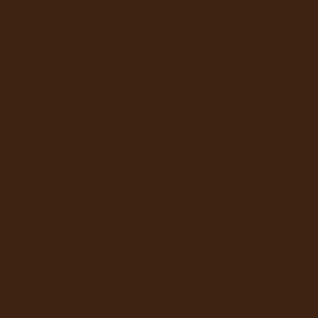
so haben Sie das Recht auf Berichtigung,
ersonenbezogenen Daten. Bitte wenden
perrdatei vorgehalten werden. Sie
ne solche Verpflichtung besteht, sperren
die Zukunft vornehmen.
lsang-mg.de
 der jeweils höchsten
chlüsselung. Falls Ihr Browser keine 256-
s Internetauftrittes verschlüsselt
er unteren Statusleiste Ihres Browsers.
n zufällige oder vorsätzliche
ützen. Unsere Sicherheitsmaßnahmen