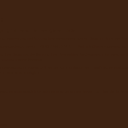
T
ng
gang mit personenbezogenen Daten
hebung, Verarbeitung und Nutzung Ihrer personenbezogenen Daten im Sinne des Bu
chengladbach, Telefon: +49 (0) 2166 / 3 16 32, E-Mail: info@haus-vogelsang-mg.
utz Ihrer Daten und die Wahrung Ihrer Privatsphäre. Nachstehend informieren wir 
 Nutzung unserer Webseite.
enübertragung im Internet (z.B. bei der Kommunikation per E-Mail) Sicherheitslück
h Dritte ist nicht möglich.
speichert automatisch Informationen in so genannten Server-Log Files, die Ihr Brow
ners