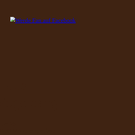
t
Haus
Vogelsang
orr 25
1239 Mönchengladbach