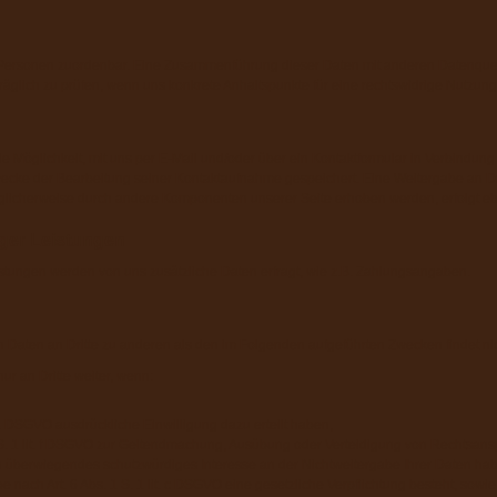
 Personen zuordenbar. Eine Zusammenführung dieser Daten mit anderen Datenque
räglich zu prüfen, wenn uns konkrete Anhaltspunkte für eine rechtswidrige Nutzun
ie Möglichkeit, mit uns per E-Mail und/oder über ein Kontaktformular in Verbindung
e der Bearbeitung seiner Kontaktaufnahme gespeichert. Eine Weitergabe an Dritte
licherweise durch andere Komponenten unserer Seite erhoben werden, erfolgt ebe
iger Leistungen
istungen werden von uns zusätzliche Daten erfragt, wie z.B. Zahlungsangaben.
n Daten an Dritte zu anderen als den im Folgenden aufgeführten Zwecken findet nich
ur an Dritte weiter, wenn:
t. a DSGVO ausdrückliche Einwilligung dazu erteilt haben,
 S. 1 lit. f DSGVO zur Geltendmachung, Ausübung oder Verteidigung von Rechtsansp
n überwiegendes schutzwürdiges Interesse an der Nichtweitergabe Ihrer Daten ha
be nach Art. 6 Abs. 1 S. 1 lit. c DSGVO eine gesetzliche Verpflichtung besteht, sowie