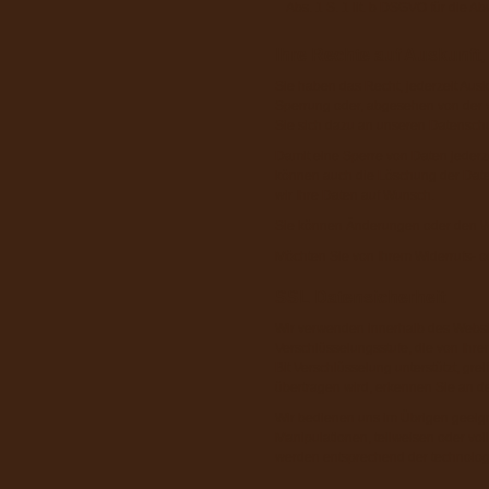
Abs. 1 S. 1 lit. b DSGVO für die Ab
Ihre Rechte auf Auskunft
Sie haben das Recht, jederzeit Aus
Sperrung oder, abgesehen von der 
Sie sich dazu an unseren Datenschu
Damit eine Sperre von Daten jederz
können auch die Löschung der Daten 
wir Ihre Daten auf Wunsch.
Sie können Änderungen oder den Wid
Möchten Sie von Ihrem Widerrufs- 
SSL Datensicherheit
Wir verwenden innerhalb des Websit
Verschlüsselungsstufe, die von Ihre
Bit Verschlüsselung unterstützt, gre
übertragen wird, erkennen Sie an d
Wir bedienen uns im Übrigen geeign
Manipulationen, teilweisen oder vo
werden entsprechend der technologi