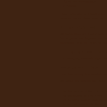
Uhrzeit der Serveranfrage
IP-Adresse
Diese Daten sind nicht bestimmten
behalten uns vor, diese Daten nacht
Kontaktmöglichkeit
Wir bieten Ihnen auf unserer Seite d
Nutzer gemachten Angaben zum Zweck
erhobenen Daten mit Daten, die mög
Erbringung kostenpflicht
Zur Erbringung kostenpflichtiger Le
Weitergabe von Daten
Eine Übermittlung Ihrer persönliche
Wir geben Ihre persönlichen Daten n
Sie Ihre nach Art. 6 Abs. 1 S. 1 li
die Weitergabe nach Art. 6 Abs. 1
zur Annahme besteht, dass Sie ei
für den Fall, dass für die Weiterga